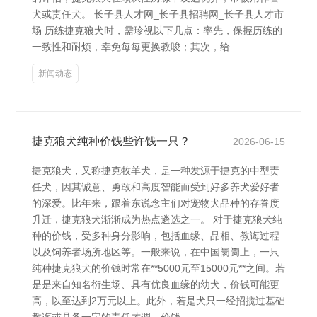
犬或责任犬。 长子县人才网_长子县招聘网_长子县人才市
场 历练捷克狼犬时，需珍视以下几点：率先，保握历练的
一致性和耐烦，幸免每每更换教唆；其次，给
新闻动态
捷克狼犬纯种价钱些许钱一只？
2026-06-15
捷克狼犬，又称捷克牧羊犬，是一种发源于捷克的中型责
任犬，因其诚意、勇敢和高度智能而受到好多养犬爱好者
的深爱。比年来，跟着东说念主们对宠物犬品种的存眷度
升迁，捷克狼犬渐渐成为热点遴选之一。 对于捷克狼犬纯
种的价钱，受多种身分影响，包括血缘、品相、教诲过程
以及饲养者场所地区等。一般来说，在中国阛阓上，一只
纯种捷克狼犬的价钱时常在**5000元至15000元**之间。若
是是来自知名衍生场、具有优良血缘的幼犬，价钱可能更
高，以至达到2万元以上。此外，若是犬只一经招揽过基础