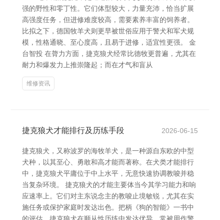
强的野性和零丁性。它们体型较大，力量充沛，恰当扩展
高强度任务，但进修难度较高，需要素养丰富的饲养者。
比拟之下，德国牧羊犬则更早被世俗应用于警犬和军犬规
模，性格通晓、至心度高，且易于进修，适宜性更强。 金
台智投 在膂力方面，捷克狼犬经常比德牧更普遍，尤其在
耐力和爆发力上推崇隆起；而在才气和盲从
维修资讯
捷克狼犬才能排行及历练手段
2026-06-15
捷克狼犬，又称波罗的海牧羊犬，是一种源自东欧的中型
犬种，以其至心、勇敢和高才能而著称。在犬类才能排行
中，捷克狼犬平庸位于中上水平，无意快速协调教唆并稳
当复杂环境。 捷克狼犬的才能主要体当今其学习能力和响
应速率上。它们对主东说念主的教唆止境敏锐，尤其在实
施任务或保护家庭时发达出色。把柄《狗的智能》一书中
的评估，捷克狼犬在顺从性历练中发达优异，常被用作警