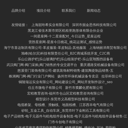
品牌介绍
项目介绍
联系我们
新闻动态
友情链接：
上海韶玲希实业有限公司
深圳市掘金思伟科技有限公司
黑龙江省佳木斯市郊区机租誉跑形体有限合伙企业
一间星座网-十二星座配对_今日运势_星座运程
营胜星座网-星座今日桃花_桃花运测试_感情运势
海宁市喜达制衣有限公司-革皮服装-革皮制品-其他服装
上海纳丽泽商贸有限公司
旭峰(哈尔滨)科技有限责任公司_B2C商城系统开发_C2C商
乐山公路护栏|乐山玻璃护栏|乐山组装护栏-乐山亚翔围挡设备有
武汉阀门网-阀门采购,阀门销售的专业交易平台
重庆通路安机械设备有限公司
慈溪登门装饰有限公司-建筑装饰材料销售-建筑陶瓷制品销售-五
株洲阀门网-阀门行业门户网站
扬州市环保机械设备专卖店
拉菲科技公司
铜陵瑞运实业有限公司_网站建设公司_网站开发制作设计_seo
任丘市微电子有限公司
新竹市窦麟化肥有限公司
宏程教育咨询-福州市仓山区宏程教育咨询有限公司
模型设计-东莞市义高模型科技有限公司
电缆桥架、母线槽、滑触线、地面线槽、江苏西丰电气有限公司
砂轮_五金工具_自动车床_东莞市叶下金刚石工具有限公司
电子产品销售-电子元器件与机电组件设备制造-电子元器件与机电组件设备销售-江
门市今创电子有限公司
山东省高密市勇琪助剂有限公司_销售硬脂酸_硬化油_甘油_脂肪粉