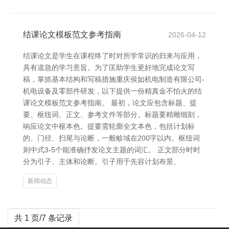
结课论文模板范文参考指南
2026-04-12
结课论文是学生在课程终了时对所学常识的归来与应用，
具有遑急的学习意旨。为了匡助学生更好地完成论文写
稿，掌抓基本结构和写稿措施重庆侯如机电制造有限公司-
机电设备及零部件研发，以下提供一份精真金不怕火的结
课论文模板范文参考指南。 最初，论文应包含标题、提
要、枢纽词、正文、参考文件等部分。标题要精雕细刻，
响应论文中枢本色。提要需轮廓全文本色，包括计划标
的、门径、扫尾与论断，一般畛域在200字以内。枢纽词
则中式3-5个能准确抒发论文主题的词汇。 正文部分时时
分为引子、主体和论断。引子用于先容计划布景、
新闻动态
共 1 页/7 条记录