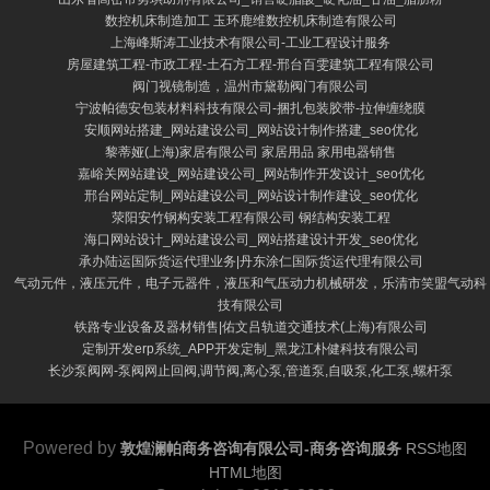
数控机床制造加工 玉环鹿维数控机床制造有限公司
上海峰斯涛工业技术有限公司-工业工程设计服务
房屋建筑工程-市政工程-土石方工程-邢台百雯建筑工程有限公司
阀门视镜制造，温州市黛勒阀门有限公司
宁波帕德安包装材料科技有限公司-捆扎包装胶带-拉伸缠绕膜
安顺网站搭建_网站建设公司_网站设计制作搭建_seo优化
黎蒂娅(上海)家居有限公司 家居用品 家用电器销售
嘉峪关网站建设_网站建设公司_网站制作开发设计_seo优化
邢台网站定制_网站建设公司_网站设计制作建设_seo优化
荥阳安竹钢构安装工程有限公司 钢结构安装工程
海口网站设计_网站建设公司_网站搭建设计开发_seo优化
承办陆运国际货运代理业务|丹东涂仁国际货运代理有限公司
气动元件，液压元件，电子元器件，液压和气压动力机械研发，乐清市笑盟气动科
技有限公司
铁路专业设备及器材销售|佑文吕轨道交通技术(上海)有限公司
定制开发erp系统_APP开发定制_黑龙江朴健科技有限公司
长沙泵阀网-泵阀网止回阀,调节阀,离心泵,管道泵,自吸泵,化工泵,螺杆泵
Powered by
敦煌澜帕商务咨询有限公司-商务咨询服务
RSS地图
HTML地图