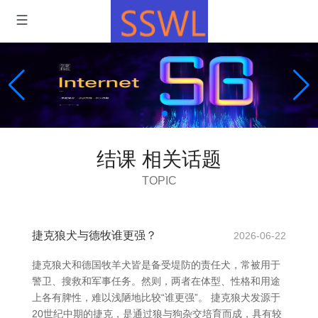
结课 相关话题
TOPIC
捷克狼犬与德牧谁更强？
2026-06-22
捷克狼犬和德国牧羊犬皆是备受堤防的责任犬，常被用于
警卫、搜救和军事任务。然则，两者在体型、性格和用途
上各有脾性，难以浅陋地比较“谁更强”。 捷克狼犬发源于
20世纪中期的捷克，是通过狼与狗杂交培育而成，具有较