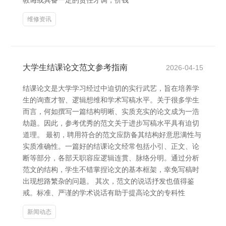
教诲或具备一定的责任才调，价钱
维修资讯
大学生结课论文范文参考指南
2026-04-15
结课论文是大学学习经过中迫切的实行武艺，旨在培养学
生的询查才智、逻辑想维和学术写稿水平。关于很多学生
而言，何如撰写一篇结构明晰、实质充实的论文成为一浩
劫题。因此，参考优秀的范文关于进步写稿水平具有迫切
道理。 最初，聘用符合的范文应防备其结构好意思满性与
实质准确性。一篇好的结课论文经常包括小引、正文、论
断等部分，各部天职容应逻辑连贯、脉络分明。通过分析
范文的结构，学生不错掌捏论文的基本框架，幸免写稿时
出现想路繁杂的问题。 其次，范文的说话抒发也值得鉴
戒。标准、严谨的学术说话有助于提高论文的专科性
新闻动态