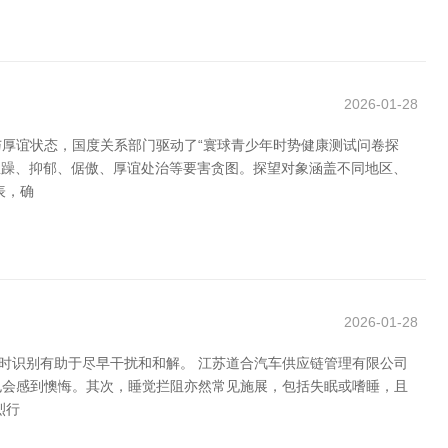
2026-01-28
厚谊状态，国度关系部门驱动了“寰球青少年时势健康测试问卷探
急躁、抑郁、倨傲、厚谊处治等要害贪图。探望对象涵盖不同地区、
表，确
2026-01-28
时识别有助于尽早干扰和和解。 江苏道合汽车供应链管理有限公司
也会感到懊悔。其次，睡觉拦阻亦然常见施展，包括失眠或嗜睡，且
烈行