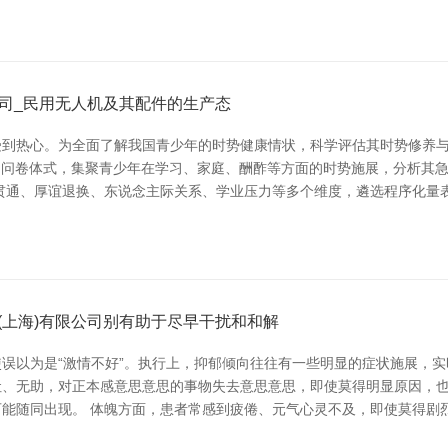
司_民用无人机及其配件的生产态
到热心。为全面了解我国青少年的时势健康情状，科学评估其时势修养与
统的问卷体式，集聚青少年在学习、家庭、酬酢等方面的时势施展，分析其
贯通、厚谊退换、东说念主际关系、学业压力等多个维度，遴选程序化量
(上海)有限公司别有助于尽早干扰和和解
误以为是“激情不好”。执行上，抑郁倾向往往有一些明显的症状施展，实
吐、无助，对正本感意思意思的事物失去意思意思，即使莫得明显原因，
能随同出现。 体魄方面，患者常感到疲倦、元气心灵不及，即使莫得剧