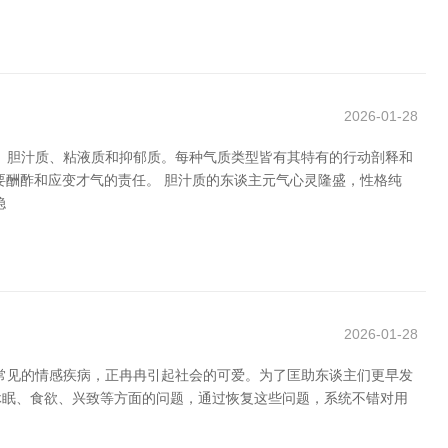
2026-01-28
质、胆汁质、粘液质和抑郁质。每种气质类型皆有其特有的行动剖释和
要酬酢和应变才气的责任。 胆汁质的东谈主元气心灵隆盛，性格纯
稳
2026-01-28
肢常见的情感疾病，正冉冉引起社会的可爱。为了匡助东谈主们更早发
休眠、食欲、兴致等方面的问题，通过恢复这些问题，系统不错对用
。