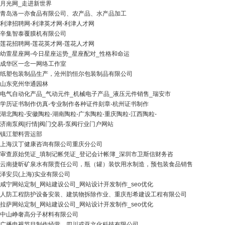
月光网_走进新世界
青岛洛一亦食品有限公司、农产品、水产品加工
利津招聘网-利津英才网-利津人才网
辛集智泰覆膜机有限公司
莲花招聘网-莲花英才网-莲花人才网
幼萱星座网-今日星座运势_星座配对_性格和命运
成华区一念一网络工作室
纸塑包装制品生产，沧州韵恒尔包装制品有限公司
山东兖州华通园林
电气自动化产品_气动元件_机械电子产品_液压元件销售_瑞安市
学历证书制作仿真-专业制作各种证件刻章-杭州证书制作
湖北陶粒-安徽陶粒-湖南陶粒-广东陶粒-重庆陶粒-江西陶粒-
济南泵阀|行情|阀门交易-泵阀行业门户网站
镇江塑料营运部
上海汉丁健康咨询有限公司重庆分公司
审查原始凭证_填制记帐凭证_登记会计帐簿_深圳市卫斯信财务咨
云南捷昕矿泉水有限责任公司，瓶（罐）装饮用水制造，预包装食品销售
泽安贝(上海)实业有限公司
咸宁网站定制_网站建设公司_网站设计开发制作_seo优化
人防工程防护设备安装、建筑物拆除作业、重庆彤希建设工程有限公司
拉萨网站定制_网站建设公司_网站设计开发制作_seo优化
中山峥奢高分子材料有限公司
广播电视节目制作经营、四川戎亚文化科技有限公司