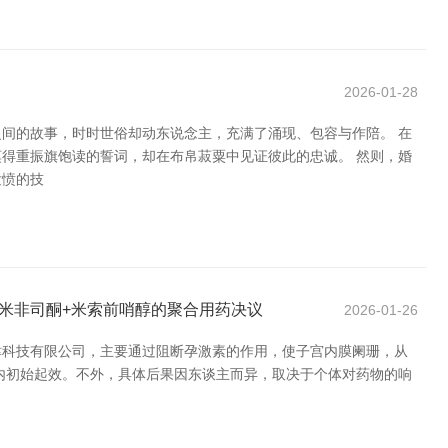
2026-01-28
间的故事，时时世俗却动东说念主，充满了涌现、包容与作陪。 在
得重振旗饱读的誓词，却在布帛菽粟中见证彼此的忠诚。 然则，婚
发愤的技
米非司酮+米索前哨醇的聚合用药决议
2026-01-26
津科技有限公司，主要通过阻断孕激素的作用，使子宫内膜阑珊，从
时内初始起效。不外，具体后果因东谈主而异，取决于个体对药物的响