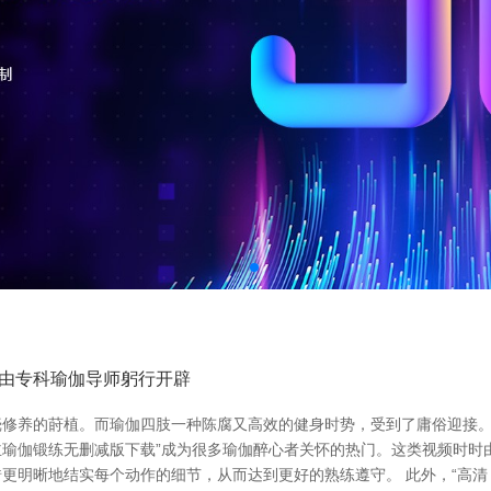
由专科瑜伽导师躬行开辟
修养的莳植。而瑜伽四肢一种陈腐又高效的健身时势，受到了庸俗迎接。
念主瑜伽锻练无删减版下载”成为很多瑜伽醉心者关怀的热门。这类视频时
更明晰地结实每个动作的细节，从而达到更好的熟练遵守。 此外，“高清