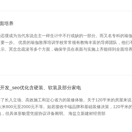
面培养
伽迟缓成为当代东说念主一样生计中不行或缺的一部分。而又名专科的瑜
要一步。 优质的瑜伽敦厚培训学校常常领有教悔丰富的导师团队，他们
示、冥念念疏浚等多个方面，确保学员在表面与实施上齐能得到全面培养
开发_seo优化含硬装、软装及部分家电
了长入立场、高效施工和定心省力的装修体验。关于120平米的房屋来
800元至2000元不等。如若接收中端品牌和基础装修决策，120平米
电，但具体形貌需凭据协议详备阐明。 海盐立新建材经营部