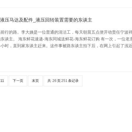
_液压马达及配件_液压回转装置需要的东谈主
前行的路。李大姨是一位普通的清洁工，每天朝晨五点便开动责任宁波祥
东谈主。 海东鲜花速递-海东同城送鲜花-海东鲜花订购 有一次，一位
半小时，直到家东谈主赶来。这件事被路东谈主拍下后，在网上引起了浅
11
下一页
末页
共
26
页
251
条记录