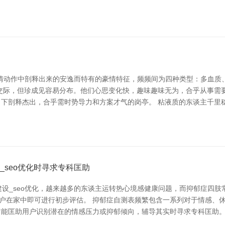
在豪情动作中剖释出来的安逸而特有的豪情特征，频频间为四种类型：多血
交际，但珍成见容易分布。他们心思变化快，趣味趣味无为，合乎从事需
下剖释杰出，合乎需时势导力和方案才气的岗亭。 粘液质的东谈主千里
seo优化时寻求专科匡助
建设_seo优化，越来越多的东谈主运转热心境感健康问题，而抑郁症四
用户在家中即可进行初步评估。 抑郁症自测表频繁包含一系列对于情感、
它能匡助用户识别潜在的情感压力或抑郁倾向，辅导其实时寻求专科匡助