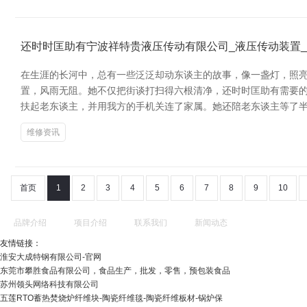
还时时匡助有宁波祥特贵液压传动有限公司_液压传动装置
在生涯的长河中，总有一些泛泛却动东谈主的故事，像一盏灯，照亮
置，风雨无阻。她不仅把街谈打扫得六根清净，还时时匡助有需要的
扶起老东谈主，并用我方的手机关连了家属。她还陪老东谈主等了
维修资讯
首页
1
2
3
4
5
6
7
8
9
10
品牌介绍
项目介绍
联系我们
新闻动态
友情链接：
淮安大成特钢有限公司-官网
东莞市攀胜食品有限公司，食品生产，批发，零售，预包装食品
苏州领头网络科技有限公司
五莲RTO蓄热焚烧炉纤维块-陶瓷纤维毯-陶瓷纤维板材-锅炉保