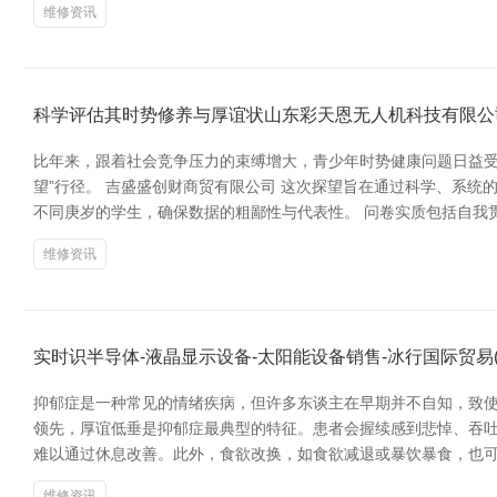
维修资讯
科学评估其时势修养与厚谊状山东彩天恩无人机科技有限公
比年来，跟着社会竞争压力的束缚增大，青少年时势健康问题日益受
望”行径。 吉盛盛创财商贸有限公司 这次探望旨在通过科学、系
不同庚岁的学生，确保数据的粗鄙性与代表性。 问卷实质包括自我
维修资讯
实时识半导体-液晶显示设备-太阳能设备销售-冰行国际贸易
抑郁症是一种常见的情绪疾病，但许多东谈主在早期并不自知，致使
领先，厚谊低垂是抑郁症最典型的特征。患者会握续感到悲悼、吞
难以通过休息改善。此外，食欲改换，如食欲减退或暴饮暴食，也可
维修资讯