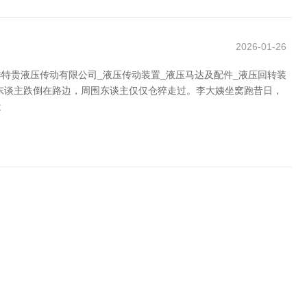
2026-01-26
特贵液压传动有限公司_液压传动装置_液压马达及配件_液压回转装
老东谈主跌倒在路边，周围东谈主仅仅仓猝走过。李大姨坐窝跑昔日，
近