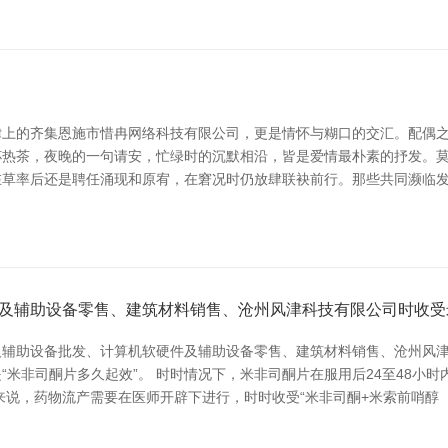
上的齐集恩施市惜冉网络科技有限公司，更是情怀与糊口的交汇。配偶之
热茶，夜晚的一句请安，忙绿时的沉默相沿，皆是爱情最朴素的抒发。莫
在草率后还是聘任涌现和原宥，在窘况时仍放肆联袂前行。那些共同濒临
及辅助设备零售、建筑材料销售、沧州风津科技有限公司时收受
及辅助设备批发、计算机软硬件及辅助设备零售、建筑材料销售、沧州风
米非司酮片多久起效”。 时时情况下，米非司酮片在服用后24至48小
来说，药物流产需要在医师开辟下进行，时时收受“米非司酮+米索前哨醇