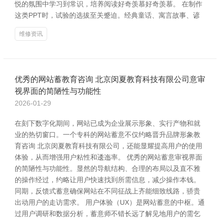
悦的氛围中学习到常识，培养阅读好奇羡慕好奇羡慕。 在制作
这类PPT时，试验的选拔至关蹙迫。经典童话、寓言故事、谚
维修资讯
优秀的网站蓄教育咨询 北京闵夏教育科技有限公司意审
视界面的简陋性与功能性
2026-01-29
在刻下数字化期间，网站已成为企业展示形象、实行产物和就
业的热切窗口。一个专科的网站蓄意不仅约略晋升品牌形象教
育咨询 北京闵夏教育科技有限公司，还能显耀提高用户的使用
体验，从而增强用户粘性和逶迤率。 优秀的网站蓄意审视界面
的简陋性与功能性。显然的导航结构、合理的布局以及直不雅
的操作经过，约略让用户快速找到所需信息，减少操作本钱。
同期，反馈式蓄意确保网站在不同征战上齐能细致线路，骄贵
出动用户的走访需求。 用户体验（UX）是网站蓄意的中枢。通
过用户调研和数据分析，蓄意师不错长远了解见地用户的需乞