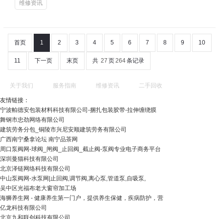
维修资讯
首页
1
2
3
4
5
6
7
8
9
10
11
下一页
末页
共
27
页
264
条记录
关于我们
服务指南
维修资讯
二手回收
友情链接：
宁波帕德安包装材料科技有限公司-捆扎包装胶带-拉伸缠绕膜
舞钢市忠劲网络有限公司
建筑劳务分包_铜陵市兴尼安顺建筑劳务有限公司
广西南宁桑拿论坛 南宁品茶网
周口泵阀网-球阀_闸阀_止回阀_截止阀-泵阀专业电子商务平台
深圳曼猫科技有限公司
北京泽链网络科技有限公司
中山泵阀网-水泵网|止回阀,调节阀,离心泵,管道泵,自吸泵,
吴中区光福布老大窗帘加工场
海狮养生网 - 健康养生第一门户，提供养生保健，疾病防护，营
亿龙科技有限公司
北京九和联创科技有限公司