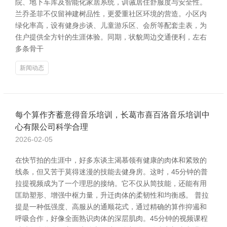
院、地下车库及智能化家居系统，训诫居住舒服度与安全性。
兰乔圣菲不仅留神建树品性，更爱重社区环境的营造。小区内
绿化率高，设有健身步谈、儿童游乐区、会所等配套圭表，为
住户提供全方针的生涯体验。同期，状貌周边交通便利，左右
多条骨干
新闻动态
每个算作齐蓄意得音乐培训，长葛市喜百洛音乐培训中
心有限公司科学合理
2026-02-05
在快节拍的生涯中，好多东谈主渴慕领有健康的肉体和紧致的
线条，但又苦于莫得迷漫的技能去健身房。这时，45分钟的普
拉提视频成为了一个理思的接纳。它不仅从简技能，还能有用
匡助塑形、增强中枢力量，升迁肉体的柔韧性和均衡感。 普拉
提是一种低强度、高服从的通顺花式，通过精确的算作抑遏和
呼吸合作，好像全面熟识肉体的深层肌肉。45分钟的视频课程