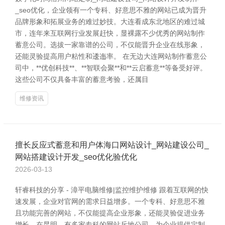
_seo优化，企业领有一个专科、好意思不雅的网站已成为晋升
品牌形象和拓展业务的难过妙技。大连看成东北地区的难过城
市，连年来互联网行业发展赶快，显裸露不少优秀的网站制作
蓄意公司。选拔一家靠谱的公司，不仅能晋升企业在线形象，
还能灵验提高用户粘性和逶迤率。 在无边大连网站制作蓄意公
司中，**优创科技**、**智联会聚**和**云启蓄意**等备受好评。
这些公司不仅具备丰富的蓄意考验，还属目
维修资讯
擅长反应式蓄意和用户体海口网站设计_网站建设公司_
网站搭建设计开发_seo优化验优化
2026-03-13
轩睿科技的分享 - 漳平电脑维修|监控维护维修 跟着互联网的快
速发展，企业对官网的需求日益增多。一个专科、好意思不雅
且功能完善的网站，不仅能提高企业形象，还能灵验促进业务
增长。在昆明，有多家专科的网站斥地公司，为企业提供定制