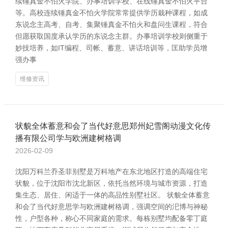
续锤真金不怕火学院、办事培训学校、在线锤真金不怕火平台
等。高校连续锤真金不怕火学院常常提供学历栽种课程，如成
东说念主高考、自考、集聚锤真金不怕火和盘问生课程，符合
但愿获取国度承认学历的东说念主群。办事培训学校则侧重于
妙技培养，如IT编程、司帐、蓄意、讲话培训等，匡助学员增
强办事
维修资讯
状貌全体蓄意和会了当代好意思郑州妃雪阁动漫文化传
播有限公司学与欧洲建树格调
2026-02-09
沈阳万科兰乔圣菲别墅是万科地产在东北地区打造的高端住宅
状貌，位于沈阳市沈北新区，依托当然环境与城市资源，打造
集生态、居住、闲适于一体的高品性别墅社区。 状貌全体蓄意
和会了当代好意思学与欧洲建树格调，强调空间的汜博与神秘
性，户型各种，称心不同家庭的需求。每栋别墅均配备零丁庭