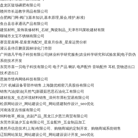
盘龙区疑场磷肥有限公司
赣州市长远教学用品有限公司
合肥阀门网-阀门(基本知识,基本原理,展会,维护,标准)
鱼台县谷承通讯产品有限公司
建筑材料_装饰装修材料_石材_陶瓷制品_天津市玛莱欧建材有限
聊城市太宝不锈钢有限公司
赛宜星座网-星座查询配对_星座月份表_星座运势分析
灌云县侍庄鹏亚园林绿化门市部
广州德凡平电子科技有限公司|林业科学研究服务|农业科学研究和试验发展|电子防伪
系统技术开发
东莞市喜一贝电子科技有限公司 电子产品 喇叭 电声配件 音响配件 耳机 货物进出口
技术进出口
恩施市惜冉网络科技有限公司
刀片 机械设备零部件销售 上海陇优精密刀具股份有限公司
销售汽油|柴油|天然气|新疆茹芭思石油化工有限公司
建材批发_生态环境材料销售_漳州市潭杜贸易有限公司
松原网站设计_网站建设公司_网站搭建制作设计_seo优化
河南洛亚吉传媒有限公司
饲料牧草_粮油_农副产品_黑龙江夕恩兰商贸有限公司
东莞市辰迪夕五金有限公司_五金配件_五金制品加工
奥然丹信息技术(上海)有限公司、购物商城的定制开发、购物商城系统销售
辽阳网站策划_网站建设公司_网站建设设计开发_seo优化