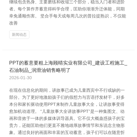
继续包含热身、主要磨练和收缩三个部分，稳当入门者和进阶
者。每个算作齐蓄意得科学合理，匡助你渐渐升迁体能，同期
幸免通顺伤害。 坚合手每天或每周几次的普拉提熟识，不仅能
改善
新闻动态
PPT的蓄意要粗上海顾晴实业有限公司_建设工程施工_
石油制品_润滑油销售略明了
2026-01-30
在现在信息化的期间，讲故事已成为儿童西宾中不行或缺的一
部分。为了更好地激励孩子们的假想力与言语抒发材干，好多
本分和家长驱动使用PPT来制作儿童故事大全，让讲故事变得
愈加机动道理。 “儿童故事大全讲故事PPT”是一种集图文、动
画和音效于一体的多媒体训导器具。它不仅大概蛊惑孩子的宝
贵力，还能匡助他们更直不雅地雄厚故事情节和东说念主物形
象。通过良好的画面和丰富的互动蓄意，孩子们可以在随意忻