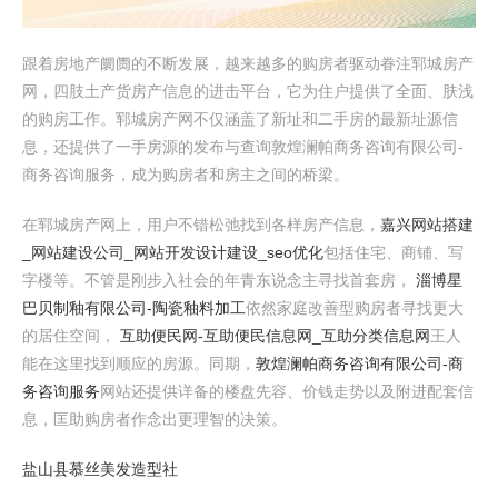
跟着房地产阛阓的不断发展，越来越多的购房者驱动眷注郓城房产
网，四肢土产货房产信息的进击平台，它为住户提供了全面、肤浅
的购房工作。郓城房产网不仅涵盖了新址和二手房的最新址源信
息，还提供了一手房源的发布与查询敦煌澜帕商务咨询有限公司-
商务咨询服务，成为购房者和房主之间的桥梁。
在郓城房产网上，用户不错松弛找到各样房产信息，
嘉兴网站搭建
_网站建设公司_网站开发设计建设_seo优化
包括住宅、商铺、写
字楼等。不管是刚步入社会的年青东说念主寻找首套房，
淄博星
巴贝制釉有限公司-陶瓷釉料加工
依然家庭改善型购房者寻找更大
的居住空间，
互助便民网-互助便民信息网_互助分类信息网
王人
能在这里找到顺应的房源。同期，
敦煌澜帕商务咨询有限公司-商
务咨询服务
网站还提供详备的楼盘先容、价钱走势以及附进配套信
息，匡助购房者作念出更理智的决策。
盐山县慕丝美发造型社