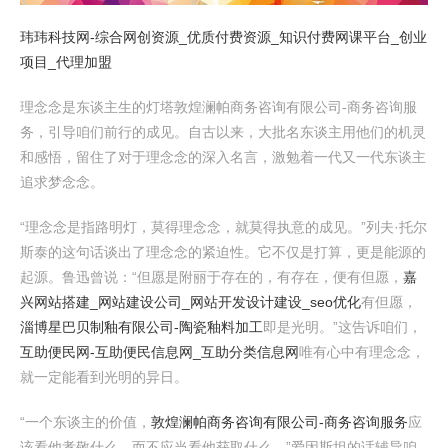
玮玮科技网-综合网创资源_优质付费资源_知识付费网课平台_创业
项目_代理加盟
理念念是东谈主生的灯塔敦煌澜帕商务咨询有限公司-商务咨询服
务，引导咱们前行的成见。自古以来，大批名东谈主用他们的机灵
和感悟，留住了对于理念念的深入名言，激勉着一代又一代东谈主
追求梦念念。
“理念念是指路明灯，莫得理念念，就莫得执意的成见。”列夫·托尔
斯泰的这句话谈出了理念念的紧迫性。它不仅是打算，更是能源的
起源。鲁迅曾说：“但愿是附丽于存在的，有存在，便有但愿，
嘉
兴网站搭建_网站建设公司_网站开发设计建设_seo优化
有但愿，
淄博星巴贝制釉有限公司-陶瓷釉料加工
即是光明。”这告诉咱们，
互助便民网-互助便民信息网_互助分类信息网
唯有心中有理念念，
就一定能看到光明的异日。
“一个东谈主的价值，
敦煌澜帕商务咨询有限公司-商务咨询服务
应
该看他孝敬什么，而不应当看他获取什么。”爱因斯坦的话辅导咱