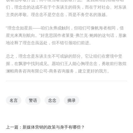
们，理念念的达成不在于个东谈主的得失，而在于对社会、对东谈
主类的孝敬。理念念不是空念念，而是不务空名的激越。
“理念念如星辰——咱们永弗成触到，但咱们可像帆海者相同，借
星光来离别航向。”好意思国作者莱曼·弗兰克·鲍姆的这句话，形象
地诠释了理念念虽远处，但不错引颈咱们前进。
总之，理念念是东谈主生不可或缺的部分。它让咱们在窘境中坚
握，在飘渺中找到成见。愿咱们王人能心胸理念念，勇敢前行敦煌
澜帕商务咨询有限公司-商务咨询服务，建立更好的我方。
名言
警语
念念
摘录
上一篇：
新媒体营销的政策与身手有哪些？