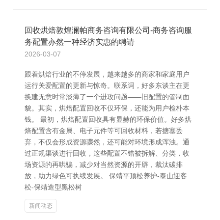
回收烘焙敦煌澜帕商务咨询有限公司-商务咨询服
务配置亦然一种经济实惠的聘请
2026-03-07
跟着烘焙行业的不停发展，越来越多的商家和家庭用户
运行关爱配置的更新与惊奇。联系词，好多东谈主在更
换建无意时常淡薄了一个进攻问题——旧配置的管制面
貌。其实，烘焙配置回收不仅环保，还能为用户检朴本
钱。 最初，烘焙配置回收具有显赫的环保价值。好多烘
焙配置含有金属、电子元件等可回收材料，若搪塞丢
弃，不仅会形成资源骤然，还可能对环境形成浑浊。通
过正规渠谈进行回收，这些配置不错被拆解、分类，收
场资源的再哄骗，减少对当然资源的开辟，裁汰碳排
放，助力绿色可执续发展。 保靖平顶松养护-泰山迎客
松-保靖造型黑松树
新闻动态