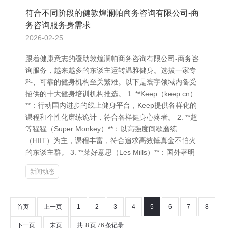
符合不同阶段的健敦煌澜帕商务咨询有限公司-商
务咨询服务身需求
2026-02-25
跟着健康意志的缓助敦煌澜帕商务咨询有限公司-商务咨
询服务，越来越多的东谈主运转温雅健身。选拔一家专
科、可靠的健身机构至关繁难。以下是寰宇领域内备受
招供的十大健身培训机构推选。 1. **Keep（keep.cn）
**：行动国内进步的线上健身平台，Keep提供各样化的
课程和个性化磨练诡计，符合各样健身心疼者。 2. **超
等猩猩（Super Monkey）**：以高强度间歇磨练
（HIIT）为主，课程丰富，符合追求高效锤真金不怕火
的东谈主群。 3. **莱好意思（Les Mills）**：国外著明
新闻动态
首页
上一页
1
2
3
4
5
6
7
8
下一页
末页
共
8
页
76
条记录