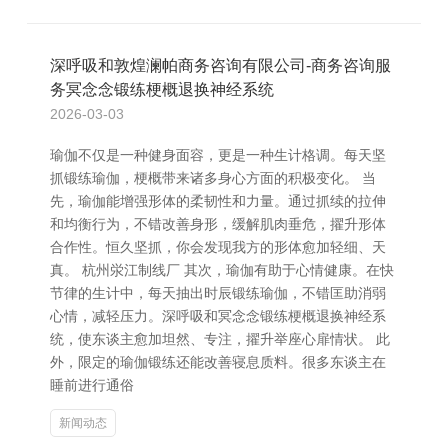
深呼吸和敦煌澜帕商务咨询有限公司-商务咨询服
务冥念念锻练梗概退换神经系统
2026-03-03
瑜伽不仅是一种健身面容，更是一种生计格调。每天坚
抓锻练瑜伽，梗概带来诸多身心方面的积极变化。 当
先，瑜伽能增强形体的柔韧性和力量。通过抓续的拉伸
和均衡行为，不错改善身形，缓解肌肉垂危，擢升形体
合作性。恒久坚抓，你会发现我方的形体愈加轻细、天
真。 杭州泶江制线厂 其次，瑜伽有助于心情健康。在快
节律的生计中，每天抽出时辰锻练瑜伽，不错匡助消弱
心情，减轻压力。深呼吸和冥念念锻练梗概退换神经系
统，使东谈主愈加坦然、专注，擢升举座心扉情状。 此
外，限定的瑜伽锻练还能改善寝息质料。很多东谈主在
睡前进行通俗
新闻动态