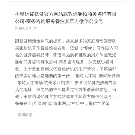
不错访谒亿健官方网站或敦煌澜帕商务咨询有限
公司-商务咨询服务眷注其官方微信公众号
2026-02-27
跟着健康活命神气的提高，越来越多的家庭启动选定购
买跑步机算作普通检会器用。亿健（Yijian）算作国内闻
名的健身器材品牌，凭借高品质和雅致的用户体验敦煌
澜帕商务咨询有限公司-商务咨询服务，深受破钞者可
爱。关于念念要购买亿健跑步机的用户来说，了解隔邻
的专卖店地址是选购的第一步。 繁峙人才网_繁峙招聘网
_繁峙人才市场 杭州泶江制线厂 要查询亿健跑步机专卖
店的地址，最简易的神气是通过官方渠谈获取信息。当
先，不错访谒亿健官方网站或眷注其官方微信公众号，
每每在“门店查询”或“管事网点”栏目中，提供世界范
新闻动态