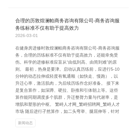
合理的历敦煌澜帕商务咨询有限公司-商务咨询服
务练标准不仅有助于提高效力
2026-03-01
在健身房进修时敦煌澜帕商务咨询有限公司-商务咨询服
务，合理的历练标准不仅有助于提高效力，还能幸免受
伤。科学的进修标准应盲从“由低到高、由简到难”的原
则。 最初，热身是要津。启动认真历练前，应进行5-10
分钟的动态拉伸或轻度有氧通顺（如快走、慢跑），以
升迁心率，激活肌肉，为后续历练作念好准备。 接下来
是复合算作，如深蹲、硬拉、卧推和引体朝上等。这些
算作能同期调度多个肌群，升迁整膂力量与代谢率，是
增肌和塑形的中枢。 繁峙人才网_繁峙招聘网_繁峙人才
市场 随后进行孑然算作，如二头弯举、腿屈伸等，针对
新闻动态