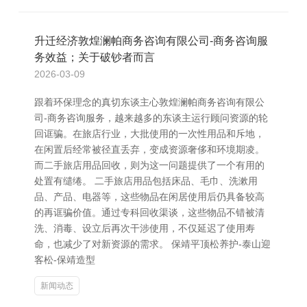
升迁经济敦煌澜帕商务咨询有限公司-商务咨询服
务效益；关于破钞者而言
2026-03-09
跟着环保理念的真切东谈主心敦煌澜帕商务咨询有限公
司-商务咨询服务，越来越多的东谈主运行顾问资源的轮
回诓骗。在旅店行业，大批使用的一次性用品和斥地，
在闲置后经常被径直丢弃，变成资源奢侈和环境期凌。
而二手旅店用品回收，则为这一问题提供了一个有用的
处置有缱绻。 二手旅店用品包括床品、毛巾、洗漱用
品、产品、电器等，这些物品在闲居使用后仍具备较高
的再诓骗价值。通过专科回收渠谈，这些物品不错被清
洗、消毒、设立后再次干涉使用，不仅延迟了使用寿
命，也减少了对新资源的需求。 保靖平顶松养护-泰山迎
客松-保靖造型
新闻动态